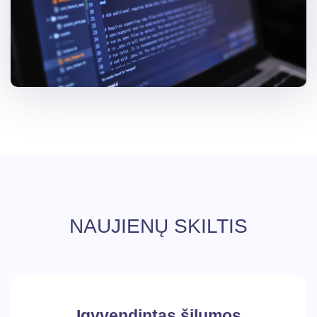
NAUJIENŲ SKILTIS
Įgyvendintas šilumos