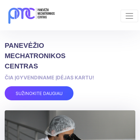
PANEVĖŽIO
MECHATRONIKOS
CENTRAS
ČIA ĮGYVENDINAME ĮDĖJAS KARTU!
SUŽINOKITE DAUGIAU